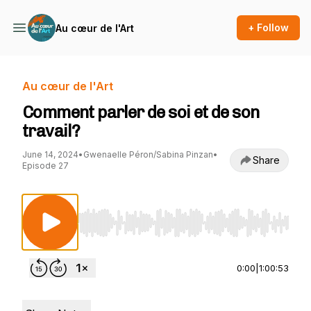
+ Follow
Au cœur de l'Art
Au cœur de l'Art
Comment parler de soi et de son
travail?
June 14, 2024
•
Gwenaelle Péron/Sabina Pinzan
•
Share
Episode 27
Use Left/Right to seek, Home/End to jump to st
0:00
|
1:00:53