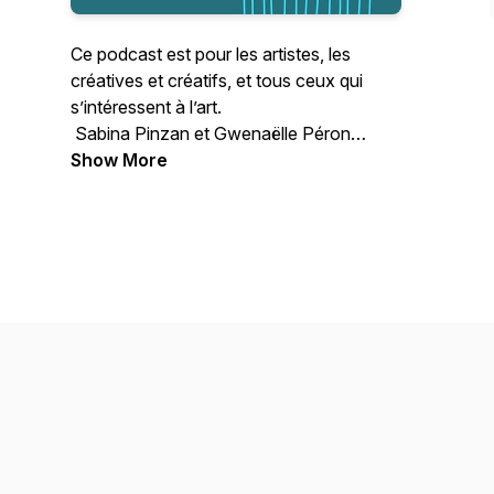
Ce podcast est pour les artistes, les
créatives et créatifs, et tous ceux qui
s’intéressent à l’art.
Sabina Pinzan et Gwenaëlle Péron
évoquent avec humour et sincérité la vie
Show More
et l’art dans tous leurs états. Echanges
inspirants, interviews avec d’autres
artistes et professionnels, découvertes et
pistes à suivre : « Au cœur de l’art » est là
pour stimuler votre créativité, éveiller
votre curiosité et vous donner envie de
mettre plus d’art au cœur de votre vie.