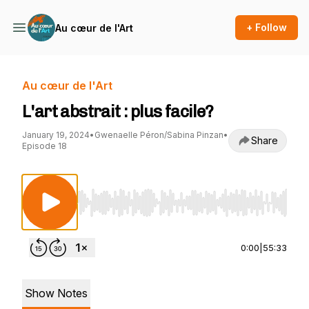
+ Follow
Au cœur de l'Art
Au cœur de l'Art
L'art abstrait : plus facile?
January 19, 2024
•
Gwenaelle Péron/Sabina Pinzan
•
Share
Episode 18
Use Left/Right to seek, Home/End to jump to st
0:00
|
55:33
Show Notes