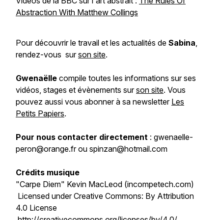
Vidéos de la BBC sur l'art abstrait :
The Rules Of
Abstraction With Matthew Collings
Pour découvrir le travail et les actualités de
Sabina
,
rendez-vous sur
son site
.
Gwenaëlle
compile toutes les informations sur ses
vidéos, stages et évènements sur
son site
. Vous
pouvez aussi vous abonner à sa newsletter
Les
Petits Papiers
.
Pour nous contacter directement
: gwenaelle-
peron@orange.fr ou spinzan@hotmail.com
Crédits musique
"Carpe Diem" Kevin MacLeod (incompetech.com)
Licensed under Creative Commons: By Attribution
4.0 License
http://creativecommons.org/licenses/by/4.0/